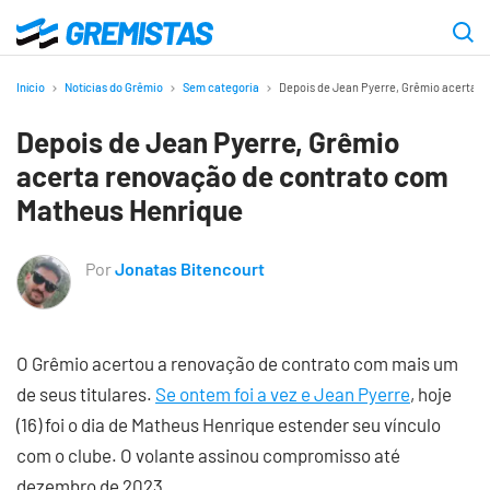
Ir
para
Gremistas
o
Início
Notícias do Grêmio
Sem categoria
Depois de Jean Pyerre, Grêmio acerta 
conteúdo
Depois de Jean Pyerre, Grêmio
principal
acerta renovação de contrato com
Matheus Henrique
Por
Jonatas Bitencourt
O Grêmio acertou a renovação de contrato com mais um
de seus titulares.
Se ontem foi a vez e Jean Pyerre
, hoje
(16) foi o dia de Matheus Henrique estender seu vínculo
com o clube. O volante assinou compromisso até
dezembro de 2023.