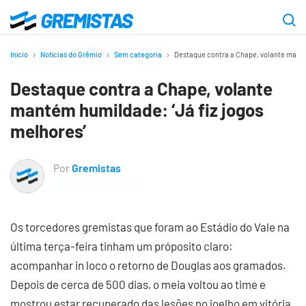
Ir
para
Gremistas
o
Início
Notícias do Grêmio
Sem categoria
Destaque contra a Chape, volante manté
conteúdo
Destaque contra a Chape, volante
principal
mantém humildade: ‘Já fiz jogos
melhores’
Por
Gremistas
Os torcedores gremistas que foram ao Estádio do Vale na
última terça-feira tinham um próposito claro:
acompanhar in loco o retorno de Douglas aos gramados.
Depois de cerca de 500 dias, o meia voltou ao time e
mostrou estar recuperado das lesões no joelho em vitória