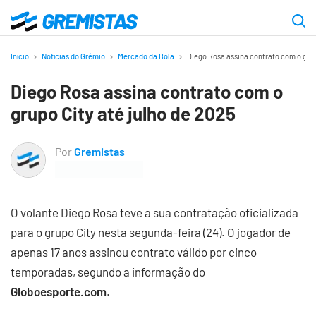
Ir
para
Gremistas
o
Início
Notícias do Grêmio
Mercado da Bola
Diego Rosa assina contrato com o grup
conteúdo
Diego Rosa assina contrato com o
principal
grupo City até julho de 2025
Por
Gremistas
O volante Diego Rosa teve a sua contratação oficializada
para o grupo City nesta segunda-feira (24). O jogador de
apenas 17 anos assinou contrato válido por cinco
temporadas, segundo a informação do
Globoesporte.com
.