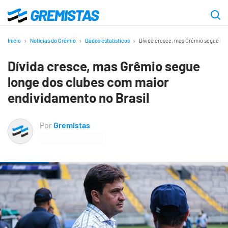
Ir
para
Gremistas
o
Início
Notícias do Grêmio
Dados estatísticos
Dívida cresce, mas Grêmio segue lon
conteúdo
Dívida cresce, mas Grêmio segue
principal
longe dos clubes com maior
endividamento no Brasil
Por
Gremistas