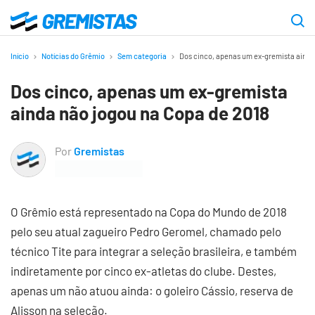
Ir
para
Gremistas
o
Início
Notícias do Grêmio
Sem categoria
Dos cinco, apenas um ex-gremista ainda
conteúdo
Dos cinco, apenas um ex-gremista
principal
ainda não jogou na Copa de 2018
Por
Gremistas
O Grêmio está representado na Copa do Mundo de 2018
pelo seu atual zagueiro Pedro Geromel, chamado pelo
técnico Tite para integrar a seleção brasileira, e também
indiretamente por cinco ex-atletas do clube. Destes,
apenas um não atuou ainda: o goleiro Cássio, reserva de
Alisson na seleção.