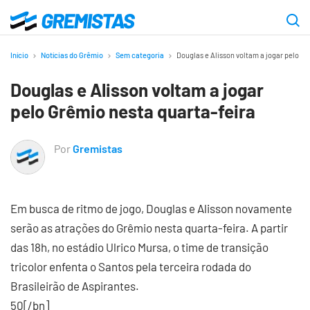
Ir
para
Gremistas
o
Início
Notícias do Grêmio
Sem categoria
Douglas e Alisson voltam a jogar pelo Gr
conteúdo
Douglas e Alisson voltam a jogar
principal
pelo Grêmio nesta quarta-feira
Por
Gremistas
Em busca de ritmo de jogo, Douglas e Alisson novamente
serão as atrações do Grêmio nesta quarta-feira. A partir
das 18h, no estádio Ulrico Mursa, o time de transição
tricolor enfenta o Santos pela terceira rodada do
Brasileirão de Aspirantes.
50[/bn]