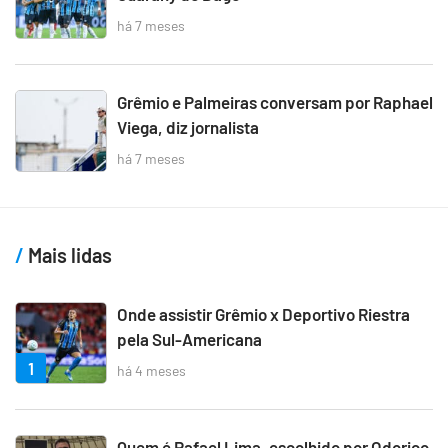
há 7 meses
Grêmio e Palmeiras conversam por Raphael
Viega, diz jornalista
há 7 meses
Mais lidas
Onde assistir Grêmio x Deportivo Riestra
pela Sul-Americana
1
há 4 meses
Quem é Rafael Lima, escolhido por Odorico