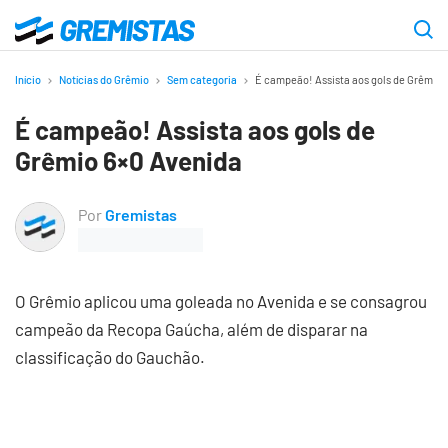
Ir
para
Gremistas
o
Início
Notícias do Grêmio
Sem categoria
É campeão! Assista aos gols de Grêmio 
conteúdo
É campeão! Assista aos gols de
principal
Grêmio 6×0 Avenida
Por
Gremistas
O Grêmio aplicou uma goleada no Avenida e se consagrou
campeão da Recopa Gaúcha, além de disparar na
classificação do Gauchão.