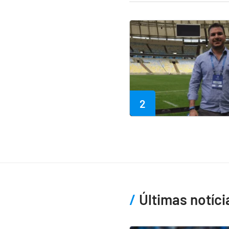
2
Últimas notíci