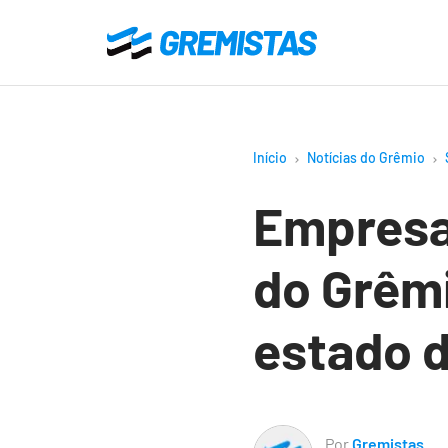
Ir
para
Gremistas
o
conteúdo
principal
Início
Notícias do Grêmio
Empresa 
do Grêmi
estado 
Por
Gremistas