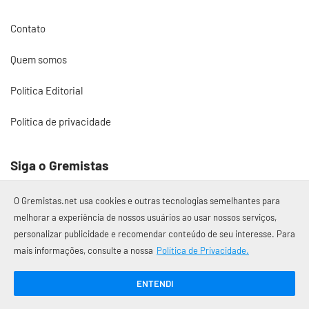
Contato
Quem somos
Política Editorial
Política de privacidade
Siga o Gremistas
O Gremistas.net usa cookies e outras tecnologias semelhantes para
melhorar a experiência de nossos usuários ao usar nossos serviços,
personalizar publicidade e recomendar conteúdo de seu interesse. Para
© 2017 – 2026 Gremistas.net
mais informações, consulte a nossa
Política de Privacidade.
Gremistas.net — Porto Alegre/RS
CNPJ: 58.223.500/0001-72
ENTENDI