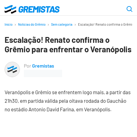
Ir
para
Gremistas
o
Início
Notícias do Grêmio
Sem categoria
Escalação! Renato confirma o Grêmio pa
conteúdo
Escalação! Renato confirma o
principal
Grêmio para enfrentar o Veranópolis
Por
Gremistas
Veranópolis e Grêmio se enfrentem logo mais, a partir das
21h30, em partida válida pela oitava rodada do Gauchão
no estádio Antonio David Farina, em Veranópolis.