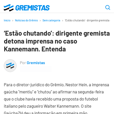
Ir
para
Gremistas
o
Início
Notícias do Grêmio
Sem categoria
‘Estão chutando’: dirigente gremista 
conteúdo
‘Estão chutando’: dirigente gremista
principal
detona imprensa no caso
Kannemann. Entenda
Por
Gremistas
Para o diretor-jurídico do Grêmio, Nestor Hein, a imprensa
gaúcha "mentiu" e "chutou" ao afirmar na segunda-feira
que o clube havia recebido uma proposta do futebol
italiano pelo zagueiro Walter Kannemann. O site
GaúchaZH deu a informação em primeira mão.