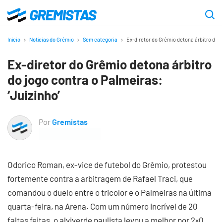
Ir
para
Gremistas
o
Início
Notícias do Grêmio
Sem categoria
Ex-diretor do Grêmio detona árbitro do j
conteúdo
Ex-diretor do Grêmio detona árbitro
principal
do jogo contra o Palmeiras:
‘Juizinho’
Por
Gremistas
Odorico Roman, ex-vice de futebol do Grêmio, protestou
fortemente contra a arbitragem de Rafael Traci, que
comandou o duelo entre o tricolor e o Palmeiras na última
quarta-feira, na Arena. Com um número incrível de 20
faltas feitas, o alviverde paulista levou a melhor por 2×0.