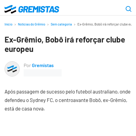
Ir
para
Gremistas
o
Início
Notícias do Grêmio
Sem categoria
Ex-Grêmio, Bobô irá reforçar clube eur
conteúdo
Ex-Grêmio, Bobô irá reforçar clube
principal
europeu
Por
Gremistas
Após passagem de sucesso pelo futebol australiano, onde
defendeu o Sydney FC, o centroavante Bobô, ex-Grêmio,
está de casa nova.