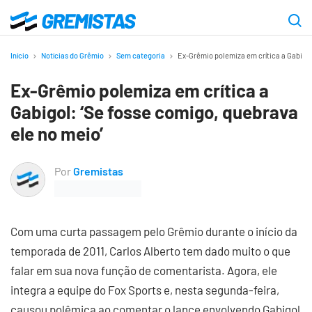
Ir
para
Gremistas
o
Início
Notícias do Grêmio
Sem categoria
Ex-Grêmio polemiza em crítica a Gabigol
conteúdo
Ex-Grêmio polemiza em crítica a
principal
Gabigol: ‘Se fosse comigo, quebrava
ele no meio’
Por
Gremistas
Com uma curta passagem pelo Grêmio durante o início da
temporada de 2011, Carlos Alberto tem dado muito o que
falar em sua nova função de comentarista. Agora, ele
integra a equipe do Fox Sports e, nesta segunda-feira,
causou polêmica ao comentar o lance envolvendo Gabigol