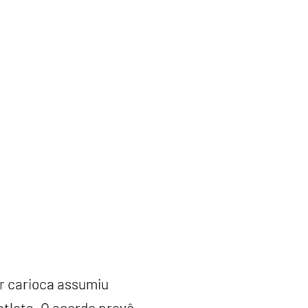
or carioca assumiu
atleta. O acordo prevê