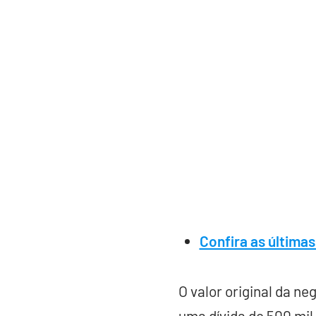
Confira as últimas
O valor original da n
uma dívida de 500 mil