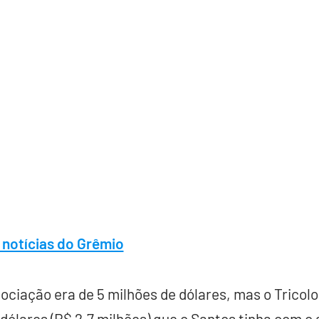
 notícias do Grêmio
egociação era de 5 milhões de dólares, mas o Tricol
 dólares (R$ 2,7 milhões) que o Santos tinha com o 