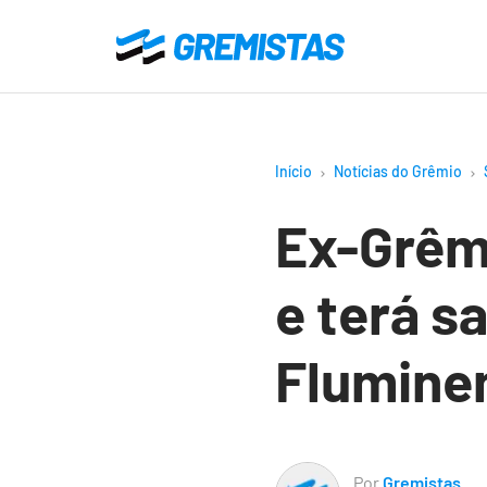
Ir
para
Gremistas
o
conteúdo
principal
Início
Notícias do Grêmio
Ex-Grêmi
e terá sa
Flumine
Por
Gremistas