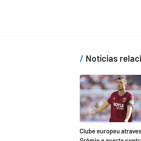
Notícias rela
Clube europeu atraves
Grêmio e acerta contr