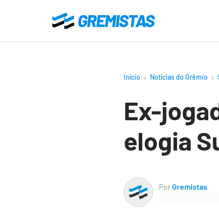
Ir
para
Gremistas
o
conteúdo
principal
Início
Notícias do Grêmio
Ex-jogad
elogia S
Por
Gremistas