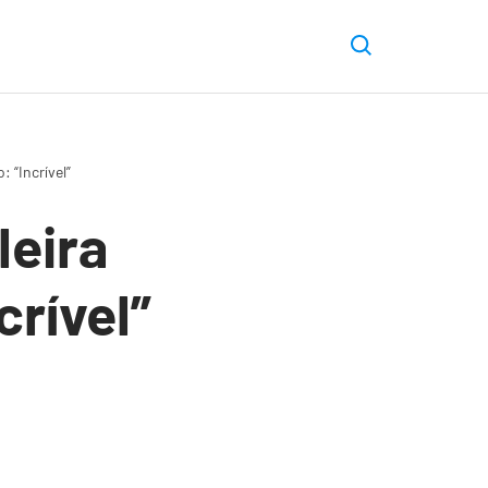
 “Incrível”
leira
crível”