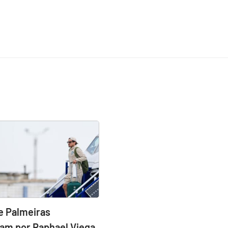
e Palmeiras
am por Raphael Viega,