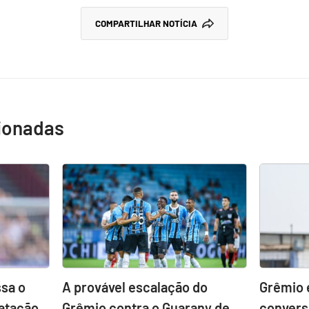
COMPARTILHAR NOTÍCIA
cionadas
sa o
A provável escalação do
Grêmio 
atação
Grêmio contra o Guarany de
convers