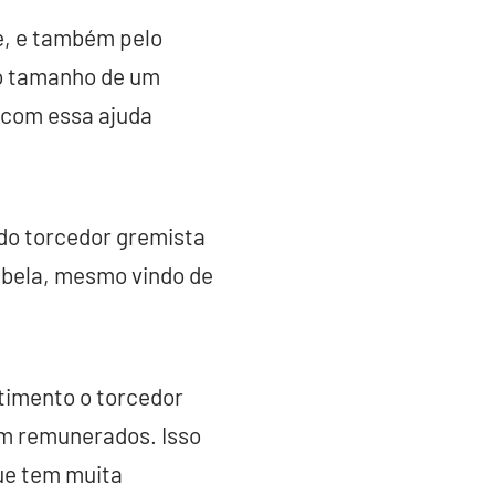
be, e também pelo
a o tamanho de um
 com essa ajuda
do torcedor gremista
abela, mesmo vindo de
stimento o torcedor
em remunerados. Isso
ue tem muita