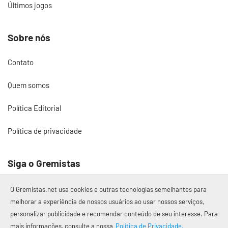
Últimos jogos
Sobre nós
Contato
Quem somos
Política Editorial
Política de privacidade
Siga o Gremistas
O Gremistas.net usa cookies e outras tecnologias semelhantes para
melhorar a experiência de nossos usuários ao usar nossos serviços,
personalizar publicidade e recomendar conteúdo de seu interesse. Para
© 2017 – 2026 Gremistas.net
mais informações, consulte a nossa
Política de Privacidade.
Gremistas.net — Porto Alegre/RS