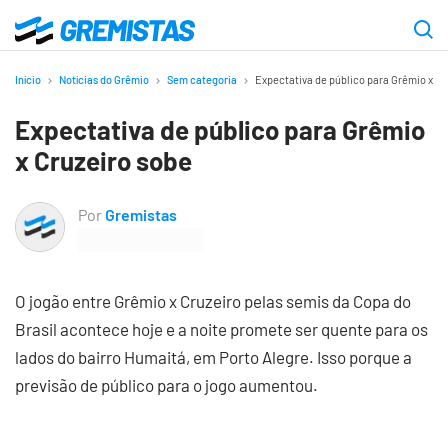
Ir
para
Gremistas
o
Início
Notícias do Grêmio
Sem categoria
Expectativa de público para Grêmio x Cr
conteúdo
Expectativa de público para Grêmio
principal
x Cruzeiro sobe
Por
Gremistas
O jogão entre Grêmio x Cruzeiro pelas semis da Copa do
Brasil acontece hoje e a noite promete ser quente para os
lados do bairro Humaitá, em Porto Alegre. Isso porque a
previsão de público para o jogo aumentou.