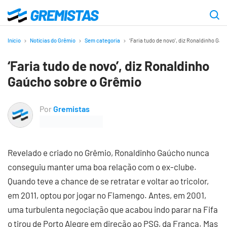
Ir
para
Gremistas
o
Início
Notícias do Grêmio
Sem categoria
‘Faria tudo de novo’, diz Ronaldinho Ga
conteúdo
‘Faria tudo de novo’, diz Ronaldinho
principal
Gaúcho sobre o Grêmio
Por
Gremistas
Revelado e criado no Grêmio, Ronaldinho Gaúcho nunca
conseguiu manter uma boa relação com o ex-clube.
Quando teve a chance de se retratar e voltar ao tricolor,
em 2011, optou por jogar no Flamengo. Antes, em 2001,
uma turbulenta negociação que acabou indo parar na Fifa
o tirou de Porto Alegre em direção ao PSG, da França. Mas