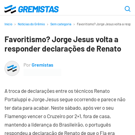
Ir
para
Gremistas
o
Início
Notícias do Grêmio
Sem categoria
Favoritismo? Jorge Jesus volta a respo
conteúdo
Favoritismo? Jorge Jesus volta a
principal
responder declarações de Renato
Por
Gremistas
A troca de declarações entre os técnicos Renato
Portaluppi e Jorge Jesus segue ocorrendo e parece não
ter data para acabar. Neste sábado, após ver o seu
Flamengo vencer o Cruzeiro por 2×1, fora de casa,
mantendo a liderança do Brasileirão, o português
respondeu a declaração de Renato de que o Fla era