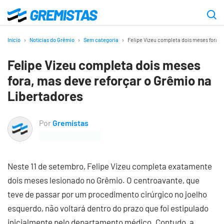
Ir
para
Gremistas
o
Início
Notícias do Grêmio
Sem categoria
Felipe Vizeu completa dois meses fora, 
conteúdo
Felipe Vizeu completa dois meses
principal
fora, mas deve reforçar o Grêmio na
Libertadores
Por
Gremistas
Neste 11 de setembro, Felipe Vizeu completa exatamente
dois meses lesionado no Grêmio. O centroavante, que
teve de passar por um procedimento cirúrgico no joelho
esquerdo, não voltará dentro do prazo que foi estipulado
inicialmente pelo departamento médico. Contudo, a