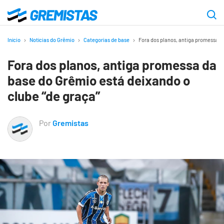
Ir
para
Gremistas
o
Início
Notícias do Grêmio
Categorias de base
Fora dos planos, antiga promessa da
conteúdo
Fora dos planos, antiga promessa da
principal
base do Grêmio está deixando o
clube “de graça”
Por
Gremistas