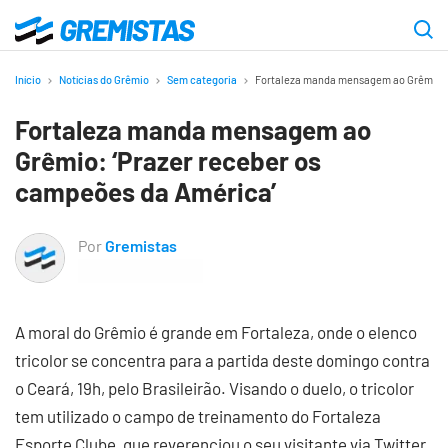
Ir
para
Gremistas
o
Início
Notícias do Grêmio
Sem categoria
Fortaleza manda mensagem ao Grêmio: ‘
conteúdo
Fortaleza manda mensagem ao
principal
Grêmio: ‘Prazer receber os
campeões da América’
Por
Gremistas
A moral do Grêmio é grande em Fortaleza, onde o elenco
tricolor se concentra para a partida deste domingo contra
o Ceará, 19h, pelo Brasileirão. Visando o duelo, o tricolor
tem utilizado o campo de treinamento do Fortaleza
Esporte Clube, que reverenciou o seu visitante via Twitter.