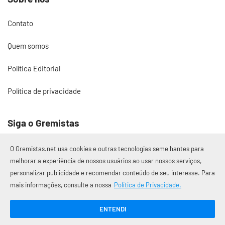
Contato
Quem somos
Política Editorial
Política de privacidade
Siga o Gremistas
O Gremistas.net usa cookies e outras tecnologias semelhantes para
melhorar a experiência de nossos usuários ao usar nossos serviços,
personalizar publicidade e recomendar conteúdo de seu interesse. Para
© 2017 – 2026 Gremistas.net
mais informações, consulte a nossa
Política de Privacidade.
Gremistas.net — Porto Alegre/RS
CNPJ: 58.223.500/0001-72
ENTENDI