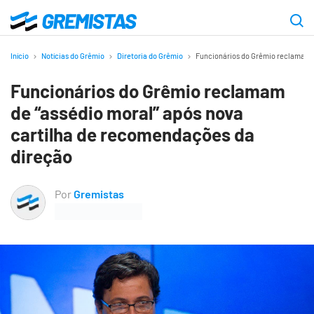
Ir
para
Gremistas
o
Início
Notícias do Grêmio
Diretoria do Grêmio
Funcionários do Grêmio reclamam d
conteúdo
Funcionários do Grêmio reclamam
principal
de “assédio moral” após nova
cartilha de recomendações da
direção
Por
Gremistas