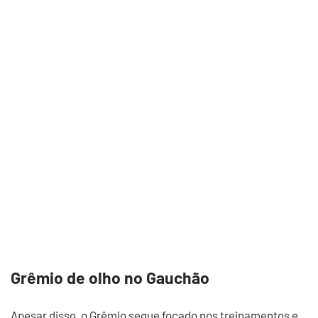
Grêmio de olho no Gauchão
Apesar disso, o Grêmio segue focado nos treinamentos e