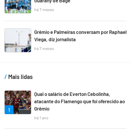
Guarany de Bagé
há 7 meses
Grêmio e Palmeiras conversam por Raphael
Viega, diz jornalista
há 7 meses
Mais lidas
Qual o salário de Everton Cebolinha,
atacante do Flamengo que foi oferecido ao
Grêmio
1
há 1 ano