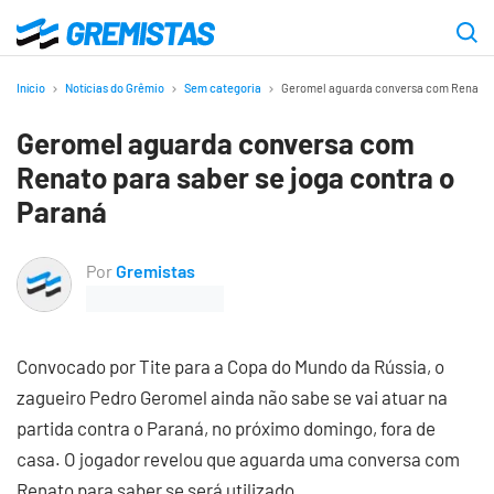
Ir
para
Gremistas
o
Início
Notícias do Grêmio
Sem categoria
Geromel aguarda conversa com Renato p
conteúdo
Geromel aguarda conversa com
principal
Renato para saber se joga contra o
Paraná
Por
Gremistas
Convocado por Tite para a Copa do Mundo da Rússia, o
zagueiro Pedro Geromel ainda não sabe se vai atuar na
partida contra o Paraná, no próximo domingo, fora de
casa. O jogador revelou que aguarda uma conversa com
Renato para saber se será utilizado.