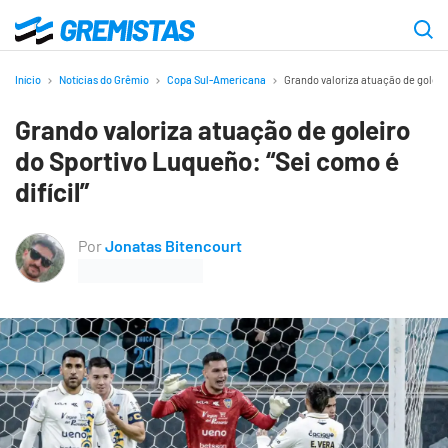
Ir
para
Gremistas
o
Início
Notícias do Grêmio
Copa Sul-Americana
Grando valoriza atuação de goleiro
conteúdo
Grando valoriza atuação de goleiro
principal
do Sportivo Luqueño: “Sei como é
difícil”
Por
Jonatas Bitencourt