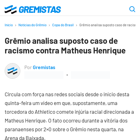
Ir
para
Gremistas
o
Início
Notícias do Grêmio
Copa do Brasil
Grêmio analisa suposto caso de racismo
conteúdo
Grêmio analisa suposto caso de
principal
racismo contra Matheus Henrique
Por
Gremistas
Circula com força nas redes sociais desde o início desta
quinta-feira um vídeo em que, supostamente, uma
torcedora do Athletico comete injúria racial direcionada a
Matheus Henrique. O fato ocorreu durante a vitória dos
paranaenses por 2×0 sobre o Grêmio nesta quarta, na
Arena da Baixada.