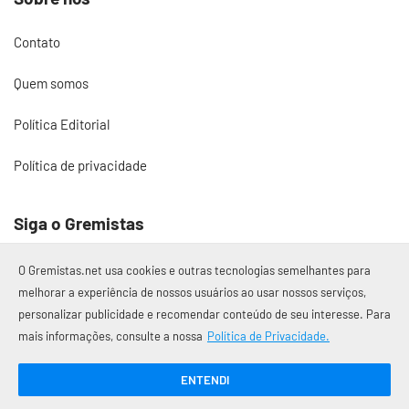
Contato
Quem somos
Política Editorial
Política de privacidade
Siga o Gremistas
O Gremistas.net usa cookies e outras tecnologias semelhantes para
melhorar a experiência de nossos usuários ao usar nossos serviços,
personalizar publicidade e recomendar conteúdo de seu interesse. Para
© 2017 – 2026 Gremistas.net
mais informações, consulte a nossa
Política de Privacidade.
Gremistas.net — Porto Alegre/RS
CNPJ: 58.223.500/0001-72
ENTENDI