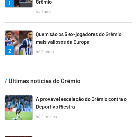
Grêmio
1
há 1 ano
Quem são os 5 ex-jogadores do Grêmio
mais valiosos da Europa
2
há 2 anos
Últimas notícias do Grêmio
A provável escalação do Grêmio contra o
Deportivo Riestra
há 4 meses