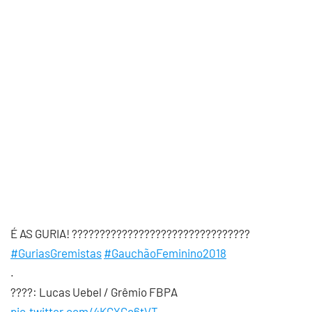
É AS GURIA! ??????????????????????????????‍??
#GuriasGremistas
#GauchãoFeminino2018
.
????: Lucas Uebel / Grêmio FBPA
pic.twitter.com/4KGYCc6tVT