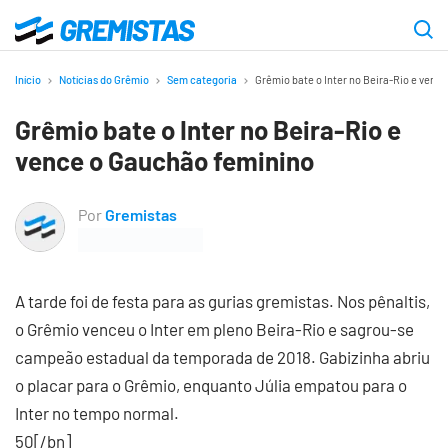
Ir
para
Gremistas
o
Início
Notícias do Grêmio
Sem categoria
Grêmio bate o Inter no Beira-Rio e venc
conteúdo
Grêmio bate o Inter no Beira-Rio e
principal
vence o Gauchão feminino
Por
Gremistas
A tarde foi de festa para as gurias gremistas. Nos pênaltis,
o Grêmio venceu o Inter em pleno Beira-Rio e sagrou-se
campeão estadual da temporada de 2018. Gabizinha abriu
o placar para o Grêmio, enquanto Júlia empatou para o
Inter no tempo normal.
50[/bn]