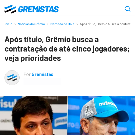
Ir
para
Gremistas
o
Início
Notícias do Grêmio
Mercado da Bola
Após título, Grêmio busca a contrataçã
conteúdo
Após título, Grêmio busca a
principal
contratação de até cinco jogadores;
veja prioridades
Por
Gremistas