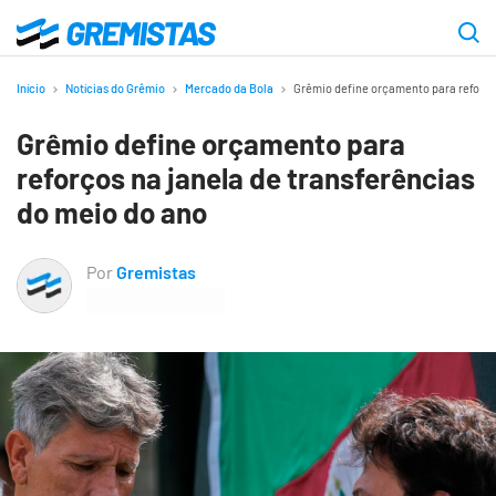
Ir
para
Gremistas
o
Início
Notícias do Grêmio
Mercado da Bola
Grêmio define orçamento para reforços
conteúdo
Grêmio define orçamento para
principal
reforços na janela de transferências
do meio do ano
Por
Gremistas