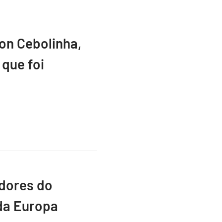
ton Cebolinha,
que foi
adores do
da Europa