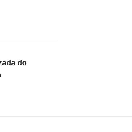
izada do
o