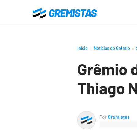
Ir
para
Gremistas
o
conteúdo
principal
Início
Notícias do Grêmio
Grêmio 
Thiago N
Por
Gremistas