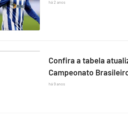
há 2 anos
Confira a tabela atual
Campeonato Brasileir
há 9 anos