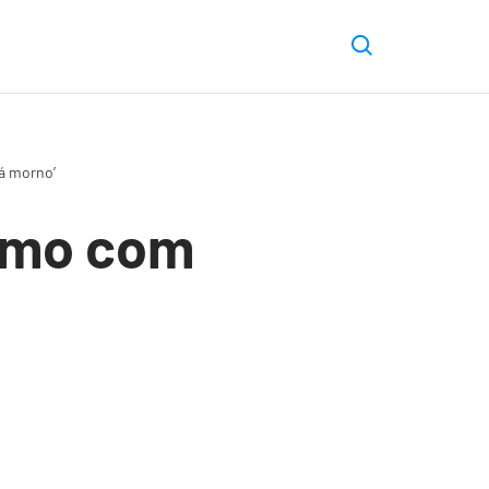
á morno’
smo com