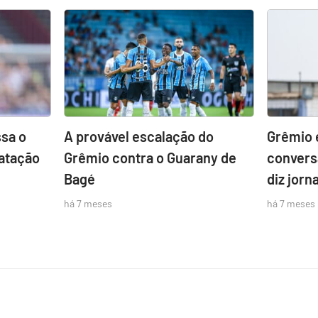
sa o
A provável escalação do
Grêmio 
atação
Grêmio contra o Guarany de
convers
Bagé
diz jorna
há 7 meses
há 7 meses