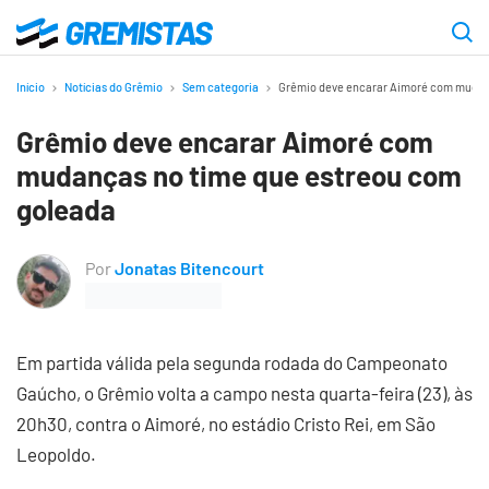
Ir
para
Gremistas
o
Início
Notícias do Grêmio
Sem categoria
Grêmio deve encarar Aimoré com mudan
conteúdo
Grêmio deve encarar Aimoré com
principal
mudanças no time que estreou com
goleada
Por
Jonatas Bitencourt
Em partida válida pela segunda rodada do Campeonato
Gaúcho, o Grêmio volta a campo nesta quarta-feira (23), às
20h30, contra o Aimoré, no estádio Cristo Rei, em São
Leopoldo.