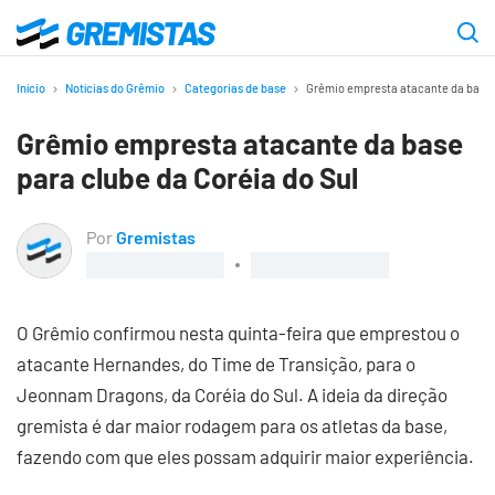
Ir
para
Gremistas
o
Início
Notícias do Grêmio
Categorias de base
Grêmio empresta atacante da base p
conteúdo
Grêmio empresta atacante da base
principal
para clube da Coréia do Sul
Por
Gremistas
O Grêmio confirmou nesta quinta-feira que emprestou o
atacante Hernandes, do Time de Transição, para o
Jeonnam Dragons, da Coréia do Sul. A ideia da direção
gremista é dar maior rodagem para os atletas da base,
fazendo com que eles possam adquirir maior experiência.