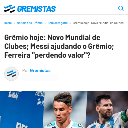
Ir
para
Gremistas
o
Início
Notícias do Grêmio
Sem categoria
Grêmio hoje: Novo Mundial de Clubes; Me
conteúdo
Grêmio hoje: Novo Mundial de
principal
Clubes; Messi ajudando o Grêmio;
Ferreira "perdendo valor"?
Por
Gremistas