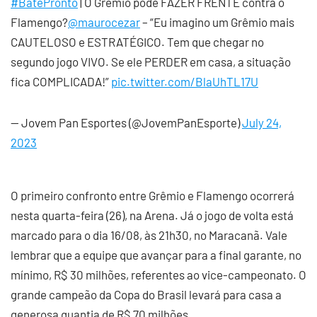
#BatePronto
| O Grêmio pode FAZER FRENTE contra o
Flamengo?
@maurocezar
– “Eu imagino um Grêmio mais
CAUTELOSO e ESTRATÉGICO. Tem que chegar no
segundo jogo VIVO. Se ele PERDER em casa, a situação
fica COMPLICADA!”
pic.twitter.com/BlaUhTL17U
— Jovem Pan Esportes (@JovemPanEsporte)
July 24,
2023
O primeiro confronto entre Grêmio e Flamengo ocorrerá
nesta quarta-feira (26), na Arena. Já o jogo de volta está
marcado para o dia 16/08, às 21h30, no Maracanã. Vale
lembrar que a equipe que avançar para a final garante, no
mínimo, R$ 30 milhões, referentes ao vice-campeonato. O
grande campeão da Copa do Brasil levará para casa a
generosa quantia de R$ 70 milhões.