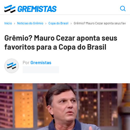
Ir
para
Gremistas
o
Início
Notícias do Grêmio
Copa do Brasil
Grêmio? Mauro Cezar aponta seus favorit
conteúdo
Grêmio? Mauro Cezar aponta seus
principal
favoritos para a Copa do Brasil
Por
Gremistas