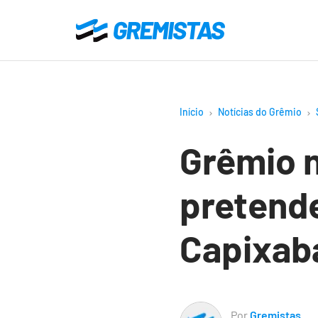
Ir
para
Gremistas
o
conteúdo
principal
Início
Notícias do Grêmio
Grêmio n
pretende
Capixab
Por
Gremistas