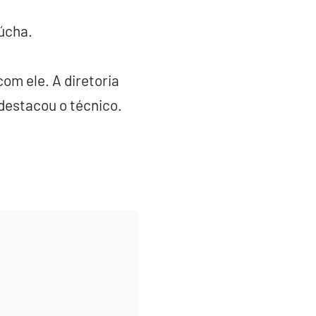
aúcha.
com ele. A diretoria
 destacou o técnico.