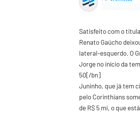
Satisfeito com o titu
Renato Gaúcho deixou
lateral-esquerdo. O 
Jorge no início da te
50[/bn]
Juninho, que já tem c
pelo Corinthians somen
de R$ 5 mi, o que est