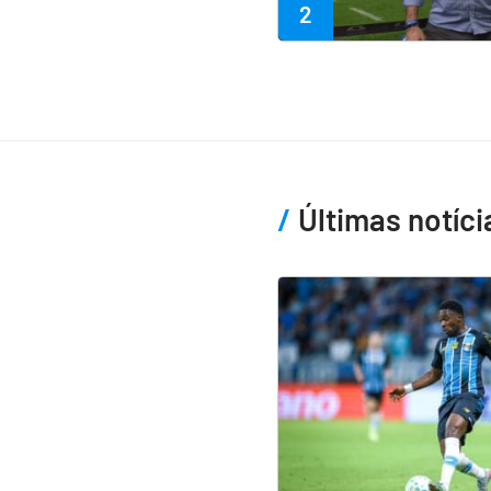
2
Últimas notíci