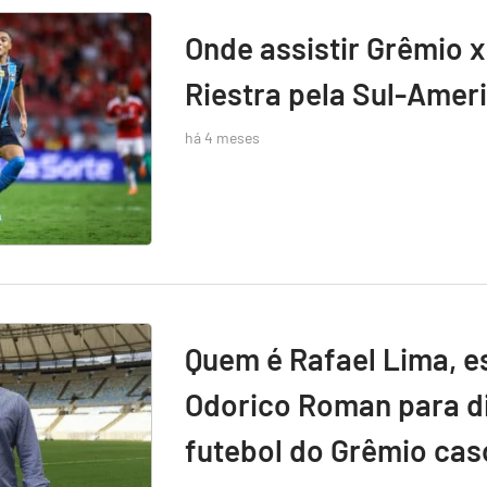
Onde assistir Grêmio x
Riestra pela Sul-Amer
há 4 meses
Quem é Rafael Lima, e
Odorico Roman para di
futebol do Grêmio caso