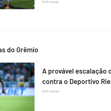
há 9 meses
as do Grêmio
A provável escalação 
contra o Deportivo Rie
há 4 meses