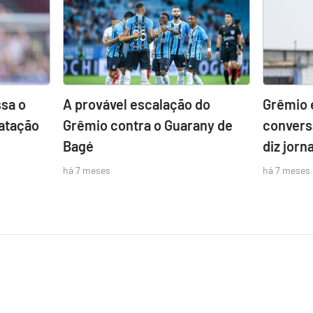
sa o
A provável escalação do
Grêmio 
atação
Grêmio contra o Guarany de
convers
Bagé
diz jorna
há 7 meses
há 7 meses