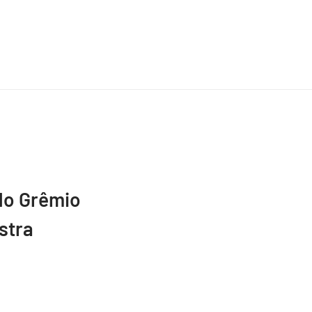
do Grêmio
stra