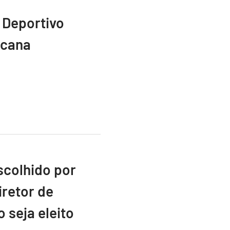
 Deportivo
icana
scolhido por
retor de
 seja eleito