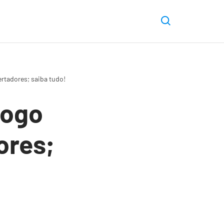
ertadores; saiba tudo!
jogo
ores;