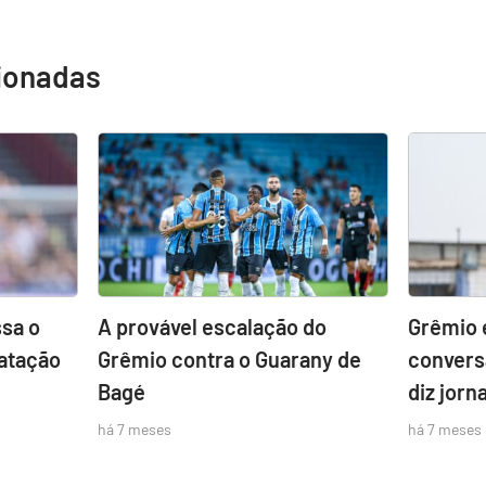
cionadas
sa o
A provável escalação do
Grêmio 
atação
Grêmio contra o Guarany de
convers
Bagé
diz jorna
há 7 meses
há 7 meses