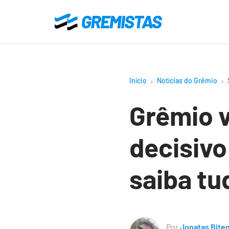
Ir
para
Gremistas
o
conteúdo
principal
Início
Notícias do Grêmio
Grêmio v
decisivo
saiba tu
Por
Jonatas Bite