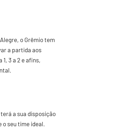
 Alegre, o Grêmio tem
var a partida aos
1, 3 a 2 e afins,
ntal.
 terá a sua disposição
 o seu time ideal.