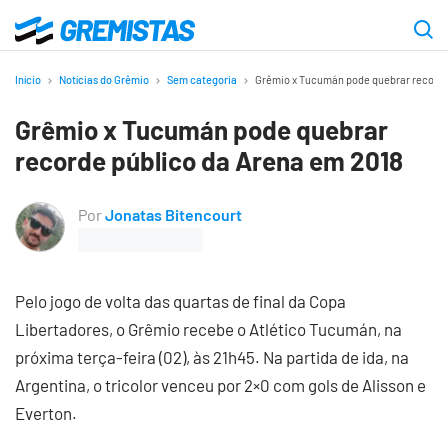
Ir
para
Gremistas
o
Início
Notícias do Grêmio
Sem categoria
Grêmio x Tucumán pode quebrar recorde
conteúdo
Grêmio x Tucumán pode quebrar
principal
recorde público da Arena em 2018
Por
Jonatas Bitencourt
Pelo jogo de volta das quartas de final da Copa
Libertadores, o Grêmio recebe o Atlético Tucumán, na
próxima terça-feira (02), às 21h45. Na partida de ida, na
Argentina, o tricolor venceu por 2×0 com gols de Alisson e
Everton.