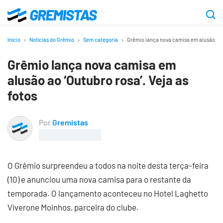
Ir
para
Gremistas
o
Início
Notícias do Grêmio
Sem categoria
Grêmio lança nova camisa em alusão ao ‘O
conteúdo
Grêmio lança nova camisa em
principal
alusão ao ‘Outubro rosa’. Veja as
fotos
Por
Gremistas
O Grêmio surpreendeu a todos na noite desta terça-feira
(10) e anunciou uma nova camisa para o restante da
temporada. O lançamento aconteceu no Hotel Laghetto
Viverone Moinhos, parceira do clube.