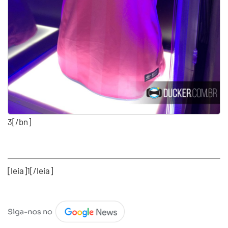
3[/bn]
[leia]1[/leia]