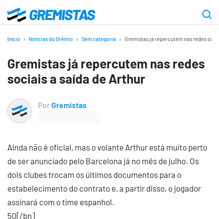
Ir
para
Gremistas
o
Início
Notícias do Grêmio
Sem categoria
Gremistas já repercutem nas redes socia
conteúdo
Gremistas já repercutem nas redes
principal
sociais a saída de Arthur
Por
Gremistas
Ainda não é oficial, mas o volante Arthur está muito perto
de ser anunciado pelo Barcelona já no mês de julho. Os
dois clubes trocam os últimos documentos para o
estabelecimento do contrato e, a partir disso, o jogador
assinará com o time espanhol.
50[/bn]