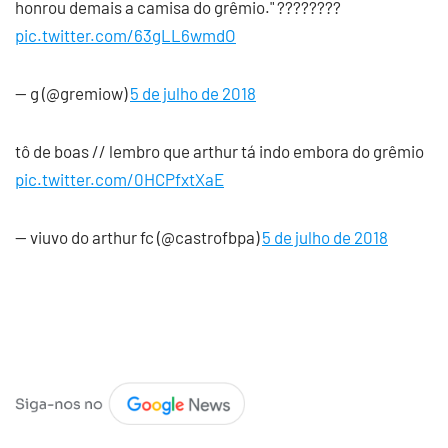
honrou demais a camisa do grêmio." ????????
pic.twitter.com/63gLL6wmdO
— g (@gremiow)
5 de julho de 2018
tô de boas // lembro que arthur tá indo embora do grêmio
pic.twitter.com/0HCPfxtXaE
— viuvo do arthur fc (@castrofbpa)
5 de julho de 2018