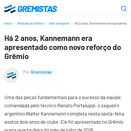
Ir
para
Gremistas
o
Início
Notícias do Grêmio
Sem categoria
Há 2 anos, Kannemann era apresentado 
conteúdo
Há 2 anos, Kannemann era
principal
apresentado como novo reforço do
Grêmio
Por
Gremistas
Uma das peças fundamentais para o sucesso da equipe
comandada pelo técnico Renato Portaluppi, o zagueiro
argentino Walter Kannemann completa nesta sexta-feira
exatos dois anos de clube. Ele foi apresentado no Grêmio
numa quarta-feira do mês de julho de 2016.