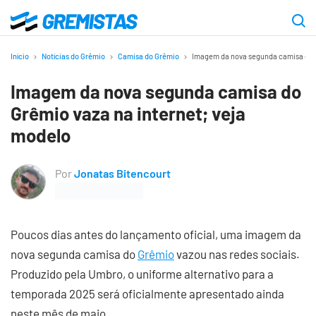
Ir
para
Gremistas
o
Início
Notícias do Grêmio
Camisa do Grêmio
Imagem da nova segunda camisa do G
conteúdo
Imagem da nova segunda camisa do
principal
Grêmio vaza na internet; veja
modelo
Por
Jonatas Bitencourt
Poucos dias antes do lançamento oficial, uma imagem da
nova segunda camisa do
Grêmio
vazou nas redes sociais.
Produzido pela Umbro, o uniforme alternativo para a
temporada 2025 será oficialmente apresentado ainda
neste mês de maio.