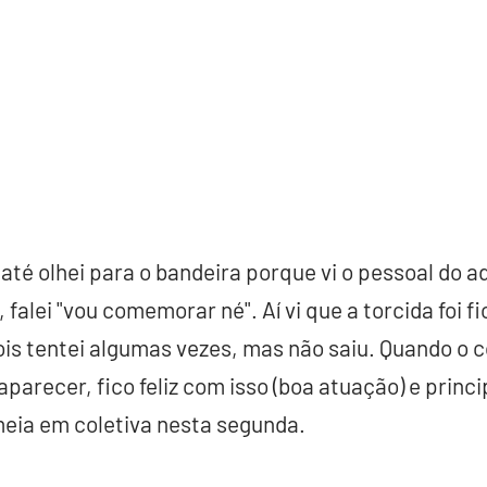
, até olhei para o bandeira porque vi o pessoal do 
 falei "vou comemorar né". Aí vi que a torcida foi f
ois tentei algumas vezes, mas não saiu. Quando o co
aparecer, fico feliz com isso (boa atuação) e prin
meia em coletiva nesta segunda.