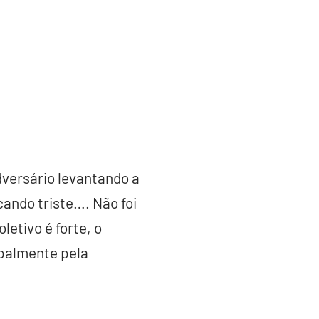
adversário levantando a
icando triste…. Não foi
letivo é forte, o
cipalmente pela