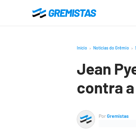
Ir
para
Gremistas
o
conteúdo
principal
Início
Notícias do Grêmio
Jean Pye
contra a
Por
Gremistas