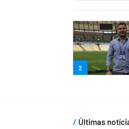
2
Últimas notíci