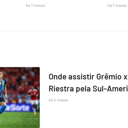
há 7 meses
há 7 meses
Onde assistir Grêmio x
Riestra pela Sul-Amer
há 4 meses