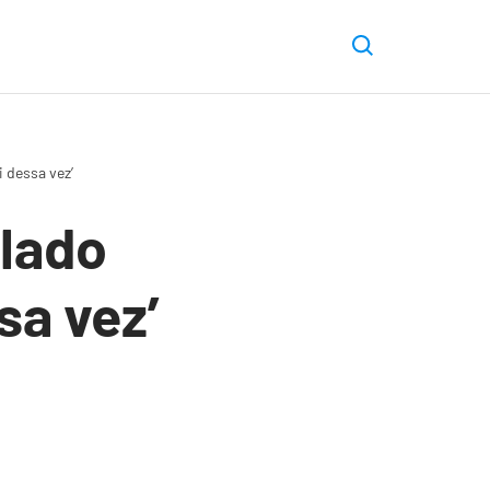
 dessa vez’
ulado
sa vez’