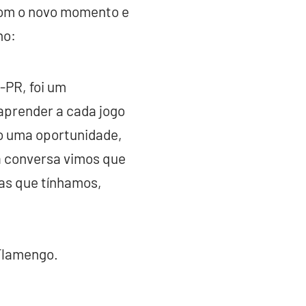
com o novo momento e
no:
-PR, foi um
aprender a cada jogo
mo uma oportunidade,
a conversa vimos que
as que tínhamos,
 Flamengo.