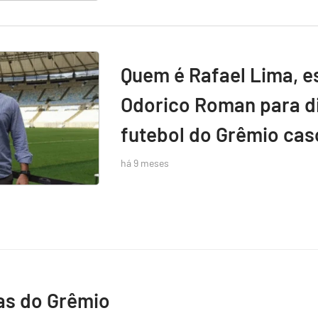
Quem é Rafael Lima, e
Odorico Roman para di
futebol do Grêmio caso
há 9 meses
as do Grêmio