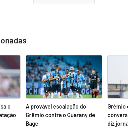
cionadas
sa o
A provável escalação do
Grêmio 
atação
Grêmio contra o Guarany de
convers
Bagé
diz jorna