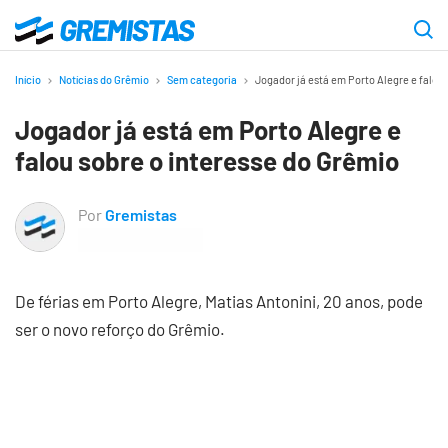
Ir
para
Gremistas
o
Início
Notícias do Grêmio
Sem categoria
Jogador já está em Porto Alegre e falou
conteúdo
Jogador já está em Porto Alegre e
principal
falou sobre o interesse do Grêmio
Por
Gremistas
De férias em Porto Alegre, Matias Antonini, 20 anos, pode
ser o novo reforço do Grêmio.