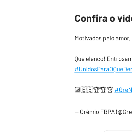
Confira o víd
Motivados pelo amor, 
Que elenco! Entrosam
#UnidosParaOQueDer
🔟🇪🇪🏆🏆🏆
#GreN
— Grêmio FBPA (@Gr