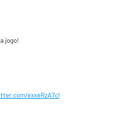
a jogo!
itter.com/exxeRzA7cI