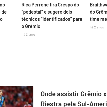
eno
Rica Perrone tira Crespo do
Braithwa
o de
“pedestal” e sugere dois
do Grêmi
no
técnicos “identificados” para
time me
o Grêmio
há 2 anos
há 2 anos
Onde assistir Grêmio x
Riestra pela Sul-Amer