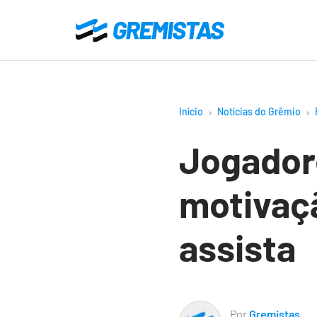
Ir
para
Gremistas
o
conteúdo
principal
Início
Notícias do Grêmio
Jogador
motivaçã
assista
Por
Gremistas