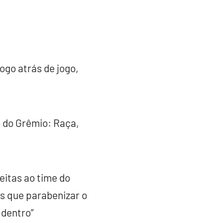
go atrás de jogo,
o do Grêmio: Raça,
feitas ao time do
s que parabenizar o
dentro”