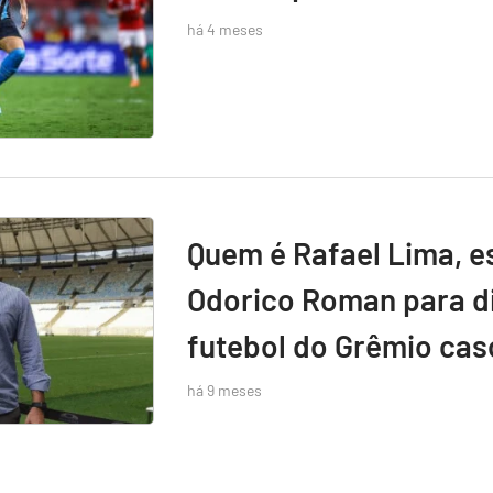
há 4 meses
Quem é Rafael Lima, e
Odorico Roman para di
futebol do Grêmio caso
há 9 meses