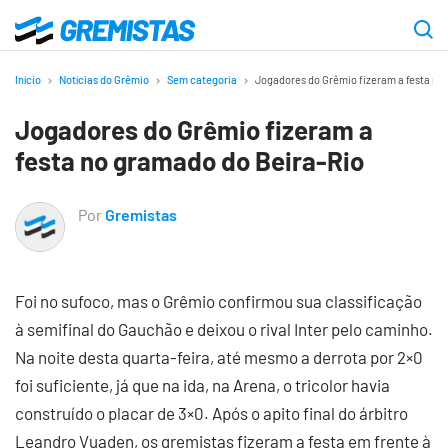
Ir
para
Gremistas
o
Início
Notícias do Grêmio
Sem categoria
Jogadores do Grêmio fizeram a festa no
conteúdo
Jogadores do Grêmio fizeram a
principal
festa no gramado do Beira-Rio
Por
Gremistas
Foi no sufoco, mas o Grêmio confirmou sua classificação
à semifinal do Gauchão e deixou o rival Inter pelo caminho.
Na noite desta quarta-feira, até mesmo a derrota por 2×0
foi suficiente, já que na ida, na Arena, o tricolor havia
construído o placar de 3×0. Após o apito final do árbitro
Leandro Vuaden, os gremistas fizeram a festa em frente à