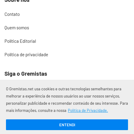
Contato
Quem somos
Política Editorial
Política de privacidade
Siga o Gremistas
O Gremistas.net usa cookies e outras tecnologias semelhantes para
melhorar a experiência de nossos usuários ao usar nossos serviços,
personalizar publicidade e recomendar conteúdo de seu interesse. Para
© 2017 – 2026 Gremistas.net
mais informações, consulte a nossa
Política de Privacidade.
Gremistas.net — Porto Alegre/RS
CNPJ: 58.223.500/0001-72
ENTENDI