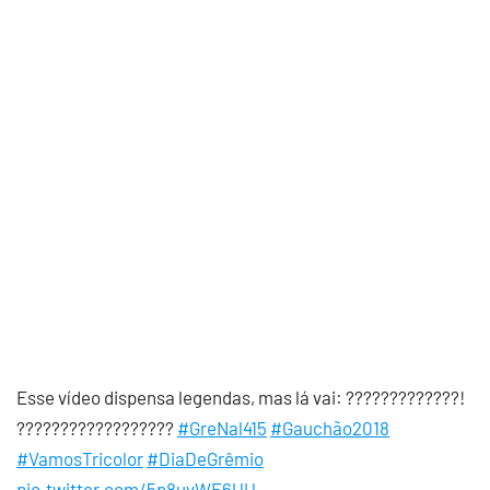
Esse vídeo dispensa legendas, mas lá vai: ?????????????!
??????????????????
#GreNal415
#Gauchão2018
#VamosTricolor
#DiaDeGrêmio
pic.twitter.com/5p8uvWE6UU