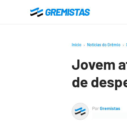
Ir
para
Gremistas
o
conteúdo
principal
Início
Notícias do Grêmio
Jovem a
de desp
Por
Gremistas