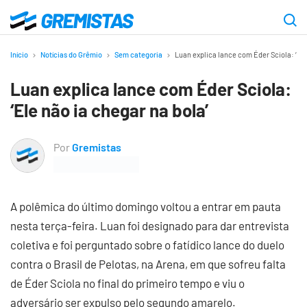
Ir
para
Gremistas
o
Início
Notícias do Grêmio
Sem categoria
Luan explica lance com Éder Sciola: ‘Ele
conteúdo
Luan explica lance com Éder Sciola:
principal
‘Ele não ia chegar na bola’
Por
Gremistas
A polêmica do último domingo voltou a entrar em pauta
nesta terça-feira. Luan foi designado para dar entrevista
coletiva e foi perguntado sobre o fatídico lance do duelo
contra o Brasil de Pelotas, na Arena, em que sofreu falta
de Éder Sciola no final do primeiro tempo e viu o
adversário ser expulso pelo segundo amarelo.