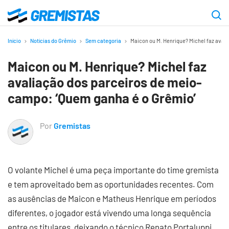
Ir
para
Gremistas
o
Início
Notícias do Grêmio
Sem categoria
Maicon ou M. Henrique? Michel faz aval
conteúdo
Maicon ou M. Henrique? Michel faz
principal
avaliação dos parceiros de meio-
campo: ‘Quem ganha é o Grêmio’
Por
Gremistas
O volante Michel é uma peça importante do time gremista
e tem aproveitado bem as oportunidades recentes. Com
as ausências de Maicon e Matheus Henrique em períodos
diferentes, o jogador está vivendo uma longa sequência
entre os titulares, deixando o técnico Renato Portaluppi