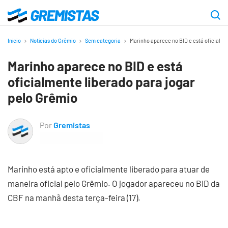
Ir
para
Gremistas
o
Início
Notícias do Grêmio
Sem categoria
Marinho aparece no BID e está oficialme
conteúdo
Marinho aparece no BID e está
principal
oficialmente liberado para jogar
pelo Grêmio
Por
Gremistas
Marinho está apto e oficialmente liberado para atuar de
maneira oficial pelo Grêmio. O jogador apareceu no BID da
CBF na manhã desta terça-feira (17).