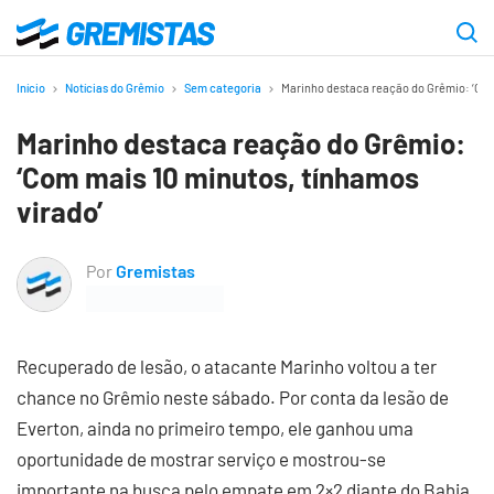
Ir
para
Gremistas
o
Início
Notícias do Grêmio
Sem categoria
Marinho destaca reação do Grêmio: ‘Com
conteúdo
Marinho destaca reação do Grêmio:
principal
‘Com mais 10 minutos, tínhamos
virado’
Por
Gremistas
Recuperado de lesão, o atacante Marinho voltou a ter
chance no Grêmio neste sábado. Por conta da lesão de
Everton, ainda no primeiro tempo, ele ganhou uma
oportunidade de mostrar serviço e mostrou-se
importante na busca pelo empate em 2×2 diante do Bahia,