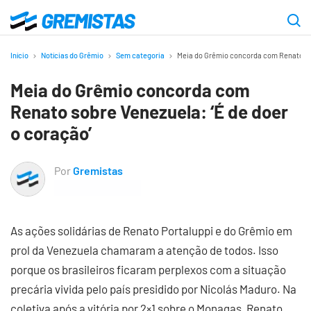
Ir
para
Gremistas
o
Início
Notícias do Grêmio
Sem categoria
Meia do Grêmio concorda com Renato sob
conteúdo
Meia do Grêmio concorda com
principal
Renato sobre Venezuela: ‘É de doer
o coração’
Por
Gremistas
As ações solidárias de Renato Portaluppi e do Grêmio em
prol da Venezuela chamaram a atenção de todos. Isso
porque os brasileiros ficaram perplexos com a situação
precária vivida pelo país presidido por Nicolás Maduro. Na
coletiva após a vitória por 2×1 sobre o Monagas, Renato